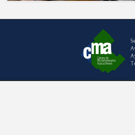
S
Av
A
T