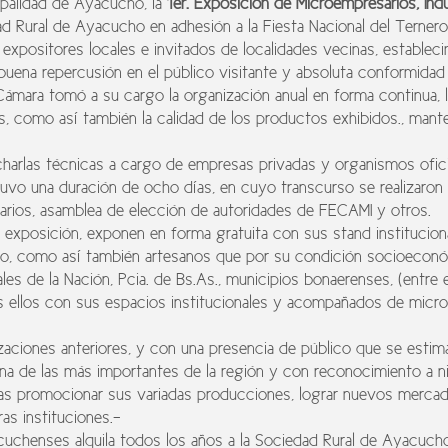
ipalidad de Ayacucho, la
1er. Exposición de Microempresarios, Ind
ad Rural de Ayacucho en adhesión a la Fiesta Nacional del Ternero 
expositores locales e invitados de localidades vecinas, establec
buena repercusión en el público visitante y absoluta conformidad
a Cámara tomó a su cargo la organización anual en forma continua,
s, como así también la calidad de los productos exhibidos., mant
harlas técnicas a cargo de empresas privadas y organismos ofici
tuvo una duración de ocho días, en cuyo transcurso se realizaron
rios, asamblea de elección de autoridades de FECAMI y otros.
 exposición, exponen en forma gratuita con sus stand institucion
lico, como así también artesanos que por su condición socioecon
es de la Nación, Pcia. de Bs.As., municipios bonaerenses, (entre el
 ellos con sus espacios institucionales y acompañados de micr
lizaciones anteriores, y con una presencia de público que se esti
a de las más importantes de la región y con reconocimiento a nive
s promocionar sus variadas producciones, lograr nuevos mercad
as instituciones.-
chenses alquila todos los años a la Sociedad Rural de Ayacucho 