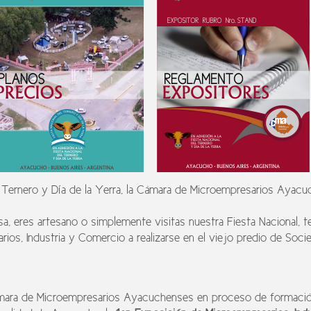
l Ternero y Día de la Yerra, la Cámara de Microempresarios Ayacu
, eres artesano o simplemente visitas nuestra Fiesta Nacional, te 
ios, Industria y Comercio a realizarse en el viejo predio de Soci
ámara de Microempresarios Ayacuchenses en proceso de formación